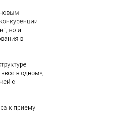
 новым
х конкуренции
г, но и
ования в
структуре
«все в одном»,
жей с
са к приему