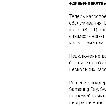
единые пакетны
Теперь кассово
обслуживания. В
касса (3-в-1) п
ежемесячного па
касса, при этом
Подключение до
без визита в б
нескольких касс
Решение поддер
Samsung Pay, Sw
платежей начина
неограниченно.