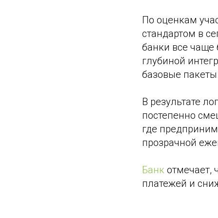
По оценкам уча
стандартом в се
банки все чаще 
глубиной интег
базовые пакеты
В результате л
постепенно смещ
где предприним
прозрачной еже
Банк
отмечает, 
платежей и сниж