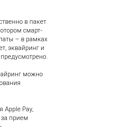
ственно в пакет
котором смарт-
платы – в рамках
ет, эквайринг и
 предусмотрено.
вайринг можно
зования
 Apple Pay,
 за прием
–