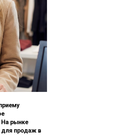
 приему
ое
 На рынке
 для продаж в