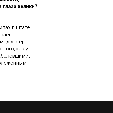
а глаза велики?
ипах в штате
учаев
 медсестер
 того, как у
заболевшими,
сположенным