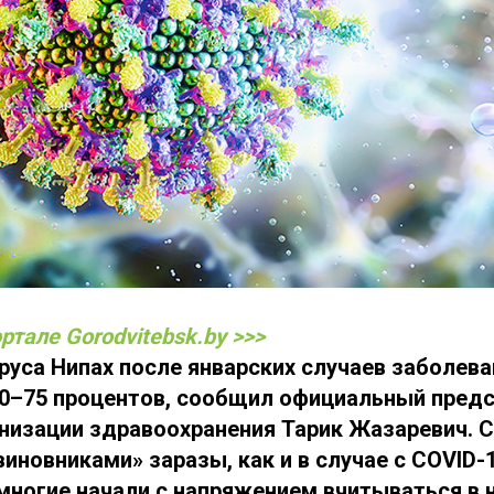
ртале Gorodvitebsk.by >>>
руса Нипах после январских случаев заболева
40–75 процентов, сообщил официальный пред
низации здравоохранения Тарик Жазаревич. С
иновниками» заразы, как и в случае с COVID-
многие начали с напряжением вчитываться в 