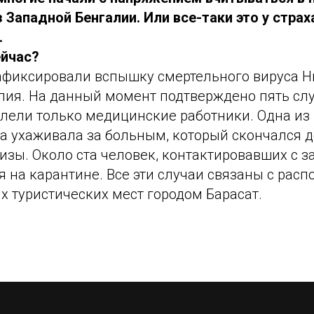
Западной Бенгалии. Или все-таки это у страх
.
ейчас?
афиксировали вспышку смертельного вируса Н
лия. На данный момент подтверждено пять сл
олели только медицинские работники. Одна из
на ухаживала за больным, который скончался до
изы. Около ста человек, контактировавших с 
я на карантине. Все эти случаи связаны с ра
х туристических мест городом Барасат.