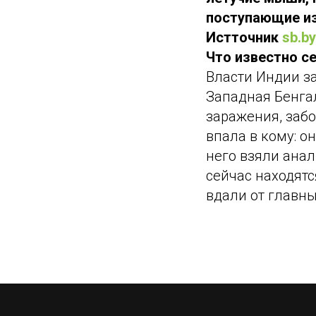
поступающие из 
Истточник
sb.by
Что известно с
Власти Индии з
Западная Бенга
заражения, заб
впала в кому: о
него взяли анал
сейчас находятс
вдали от главны