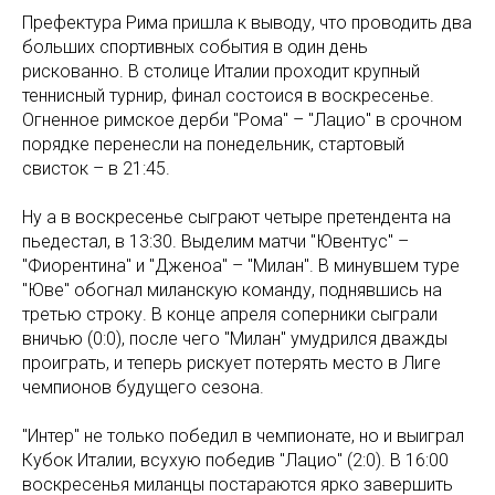
Префектура Рима пришла к выводу, что проводить два
больших спортивных события в один день
рискованно. В столице Италии проходит крупный
теннисный турнир, финал состоися в воскресенье.
Огненное римское дерби "Рома" – "Лацио" в срочном
порядке перенесли на понедельник, стартовый
свисток – в 21:45.
Ну а в воскресенье сыграют четыре претендента на
пьедестал, в 13:30. Выделим матчи "Ювентус" –
"Фиорентина" и "Дженоа" – "Милан". В минувшем туре
"Юве" обогнал миланскую команду, поднявшись на
третью строку. В конце апреля соперники сыграли
вничью (0:0), после чего "Милан" умудрился дважды
проиграть, и теперь рискует потерять место в Лиге
чемпионов будущего сезона.
"Интер" не только победил в чемпионате, но и выиграл
Кубок Италии, всухую победив "Лацио" (2:0). В 16:00
воскресенья миланцы постараются ярко завершить