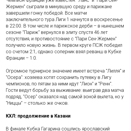
Чемпион Франции уже известен: "Ланс" и "Пари Сен-
Жермен" сыграли в минувшую среду и парижане
завершили гонку победой. Все матчи
заключительного тура Лиги 1 начнутся в воскресенье
в 22:00. В том числе и парижское дерби – в нынешнем
сезоне "Париж" вернулся в элиту спустя 46 лет
отсутствия, и противостояние с "Пари Сен-Жермен"
получило новую жизнь. В первом круге ПСЖ победил
со счетом 2:1, однако соперник взял реванш в Кубке
Франции – 1:0.
Огромное турнирное значение имеет встреча "Лилля" и
"Осера": хозяева хотят сохранить путевку в Лигу
чемпионов, по пятам за ними идут "Лион" и "Ренн".
Гости ведут борьбу за выживание: выиграв два матча
подряд, "Осер" оказался над самой зоной вылета, но у
"Ниццы" – столько же очков.
КХЛ: продолжение в Казани
В финале Кубка Гагарина сошлись ярославский