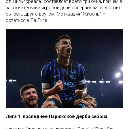
от "Вильярреала" составляет всего три очка, причем в
заключительный игровой день соперникам предстоит
сыграть друг с другом. Мотивация "Жироны" –
остаться в Ла Лиге.
Лига 1: последнее Парижское дерби сезона