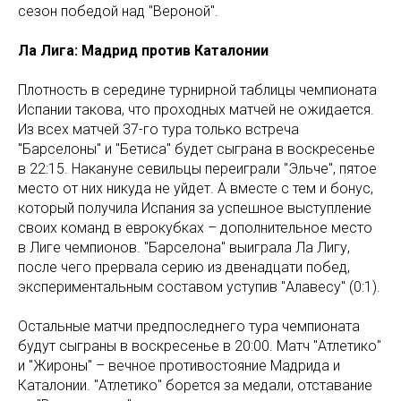
сезон победой над "Вероной".
Ла Лига: Мадрид против Каталонии
Плотность в середине турнирной таблицы чемпионата
Испании такова, что проходных матчей не ожидается.
Из всех матчей 37-го тура только встреча
"Барселоны" и "Бетиса" будет сыграна в воскресенье
в 22:15. Накануне севильцы переиграли "Эльче", пятое
место от них никуда не уйдет. А вместе с тем и бонус,
который получила Испания за успешное выступление
своих команд в еврокубках – дополнительное место
в Лиге чемпионов. "Барселона" выиграла Ла Лигу,
после чего прервала серию из двенадцати побед,
экспериментальным составом уступив "Алавесу" (0:1).
Остальные матчи предпоследнего тура чемпионата
будут сыграны в воскресенье в 20:00. Матч "Атлетико"
и "Жироны" – вечное противостояние Мадрида и
Каталонии. "Атлетико" борется за медали, отставание